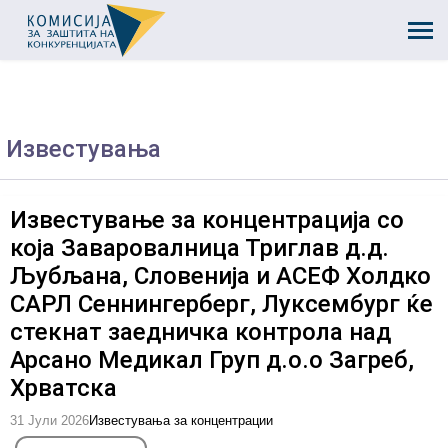
Известувања
Известување за концентрација со
која Заваровалница Триглав д.д.
Љубљана, Словенија и АСЕФ Холдко
САРЛ Сеннингерберг, Луксембург ќе
стекнат заедничка контрола над
Арсано Медикал Груп д.о.о Загреб,
Хрватска
31 Јули 2026
Известувања за концентрации